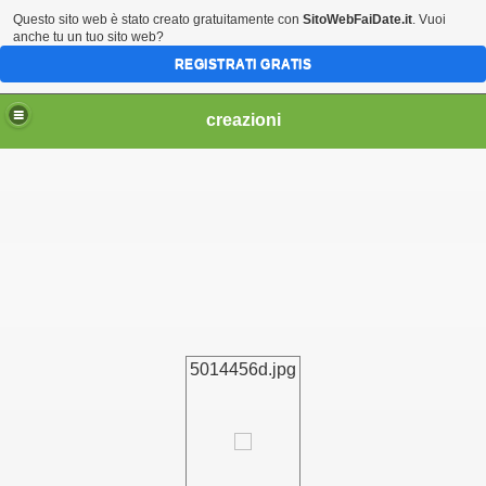
Questo sito web è stato creato gratuitamente con
SitoWebFaiDate.it
. Vuoi
anche tu un tuo sito web?
REGISTRATI GRATIS
creazioni
IO
 CI OFFRE AMORE E LO RICHIEDE
5014456d.jpg