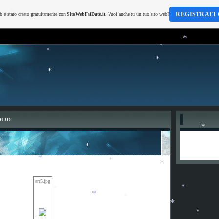
REGISTRATI 
b è stato creato gratuitamente con
SitoWebFaiDate.it
. Vuoi anche tu un tuo sito web?
*
*
*
*
*
*
*
OLIO
*
*
*
*
art5.jpg
*
*
*
*
*