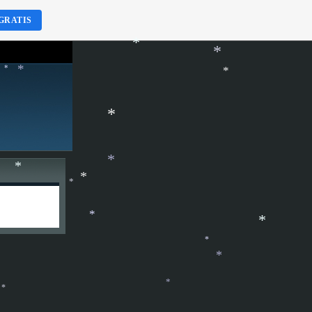
*
GRATIS
*
*
*
*
*
*
*
*
*
*
*
*
*
*