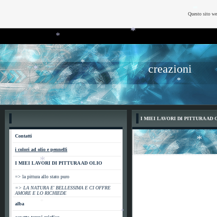
*
Questo sito we
*
*
*
*
creazioni
*
*
*
*
I MIEI LAVORI DI PITTURA AD 
*
Contatti
*
i colori ad olio e pennelli
I MIEI LAVORI DI PITTURA AD OLIO
*
=> la pittura allo stato puro
=> LA NATURA E' BELLESSIMA E CI OFFRE
AMORE E LO RICHIEDE
alba