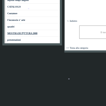
aspetto tempi miglior
*
CATALOGO
*
Contatore
*
l'inconscio e' arte
<- Indietro
quadri
Il tuo
MOSTRA DI PITTURA 2008
*
presentazioni
*
<= Torna alla categoria
*