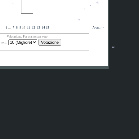
*
*
*
*
*
*
1
...
7
8
9
10
11
12
13
14
15
Avanti ->
Valutazione: Per ora nessun voto
*
 voto:
*