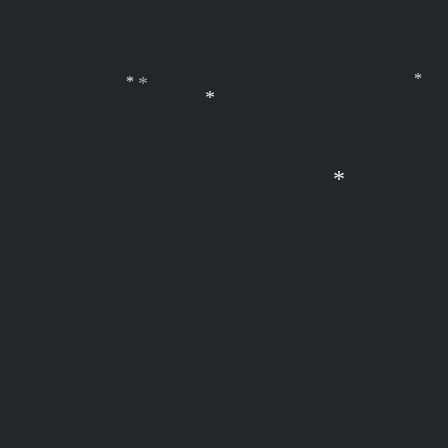
*
*
*
*
*
*
*