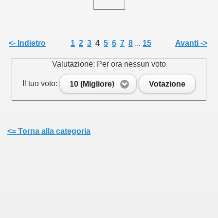
<- Indietro
1
2
3
4
5
6
7
8
...
15
Avanti ->
Valutazione: Per ora nessun voto
Il tuo voto:
10 (Migliore)
Votazione
<= Torna alla categoria