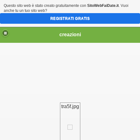
Questo sito web è stato creato gratuitamente con
SitoWebFaiDate.it
. Vuoi
anche tu un tuo sito web?
REGISTRATI GRATIS
creazioni
IO
 CI OFFRE AMORE E LO RICHIEDE
tra5f.jpg